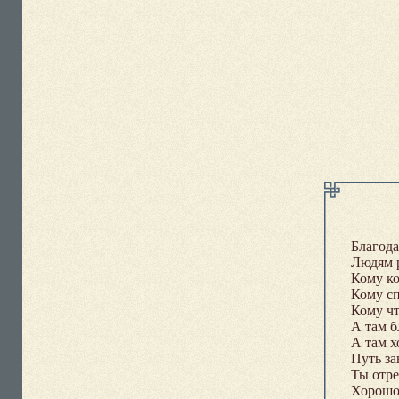
Благода
Людям р
Кому ко
Кому сп
Кому чт
А там б
А там х
Путь за
Ты отре
Хорошо